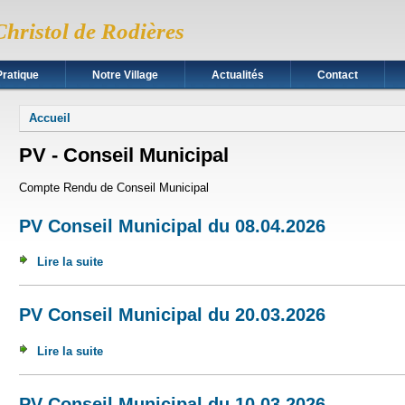
Christol de Rodières
Pratique
Notre Village
Actualités
Contact
Vous êtes ici
Accueil
PV - Conseil Municipal
Compte Rendu de Conseil Municipal
PV Conseil Municipal du 08.04.2026
Lire la suite
de PV Conseil Municipal du 08.04.2026
PV Conseil Municipal du 20.03.2026
Lire la suite
de PV Conseil Municipal du 20.03.2026
PV Conseil Municipal du 10.03.2026