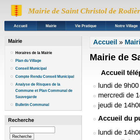
Mairie de Saint Christol de Rodiè
Accueil
Mairie
Vie Pratique
Notre Village
Vous êtes ici
Accueil
»
Mair
Mairie
Horaires de la Mairie
Mairie de S
Plan du Village
Conseil Municipal
Accueil tél
Compte Rendu Conseil Municipal
lundi de 9h00
Analyse de Risques de la
Commune et Plan Communal de
mercredi de 
Sauvegarde
jeudi de 14h0
Bulletin Communal
Accueil du p
Recherche
Recherche
lundi de 14h