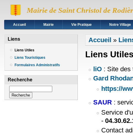
Mairie de Saint Christol de Rodiè
Accueil
Mairie
Vie Pratique
Notre Village
Vous êtes ici
Accueil
»
Lien
Liens
Liens Utiles
Liens Utile
Liens Touristiques
Formulaires Administratifs
liO
: Site des
Gard Rhodan
Recherche
https://ww
Recherche
SAUR
: servi
Service d'u
-
04.30.62.
Contact adm