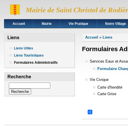
Mairie de Saint Christol de Rodiè
Accueil
Mairie
Vie Pratique
Notre Village
Vous êtes ici
Liens
Accueil
»
Liens
Formulaires Adm
Liens Utiles
Liens Touristiques
Services Eaux et Assa
Formulaires Administratifs
Formulaire Chang
Recherche
Vie Civique
Recherche
Carte d'Itendité
Carte Grise
Share